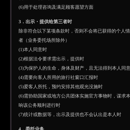
(6)用于处理咨询及满足顾客愿望方面
3．出示・提供给第三者时
除非符合以下某项条款时，否则不会将已获得的个人情
者（业务委托场所除外）
(1)本人同意时
(2)根据法令要求需出示，提供时
(3)为保护人的生命，身体及财产，且无法得到本人同
(4)需要向客人所用的旅行社窗口汇报时
(5)爱客人所托，预约安排其他观光没施时
(6)需协助国家或地方公共团体实施官方事物时，谋求
响该公务顺利进行时
(7)统计或数据等，出示及提供也不会认出是本人时
4．委托业务