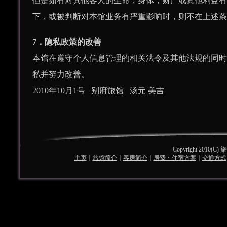
但是如有对其他客人的生命，身体，财产或其他利益有
下，或被判断对本馆业务有严重影响时，则不在上述条
7．隐私政策的改善
本馆在遵守个人信息管理的相关法令及其他法规的同时
私并努力改善。
2010年10月1号 别府旅馆 汤元 美吉
Copyright 2010(C)
主页
｜
旅馆简介
｜
客房简介
｜
房费・住宿方案
｜
交通方式